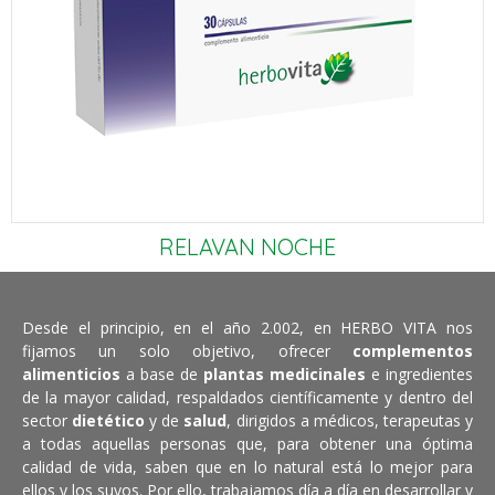
RELAVAN NOCHE
Desde el principio, en el año 2.002, en HERBO VITA nos
fijamos un solo objetivo, ofrecer
complementos
alimenticios
a base de
plantas medicinales
e ingredientes
de la mayor calidad, respaldados científicamente y dentro del
sector
dietético
y de
salud
, dirigidos a médicos, terapeutas y
a todas aquellas personas que, para obtener una óptima
calidad de vida, saben que en lo natural está lo mejor para
ellos y los suyos. Por ello, trabajamos día a día en desarrollar y