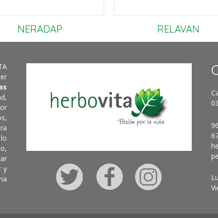
NERADAP
RELAVAN
ITA
er
as
Ca
d,
03
or
s,
9
ra
6
 lo
h
lo,
p
zar
r y
Lu
rma
Vi